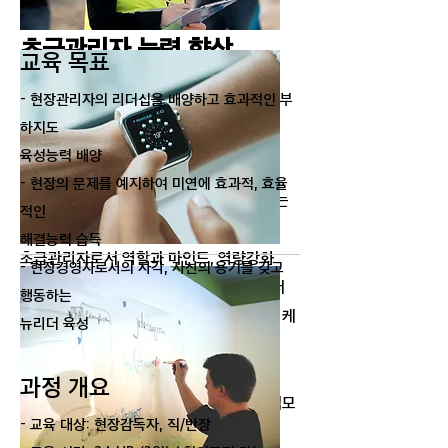
​초급관리자 능력 향상
교육 목표
관리자로서 성장하기 위한
- 현장관리자의 리더십을 배양하고 효과적인 부
​역할 이해 및 역량 강화
하지도
교육 목표
육성능력 배양
- 현장의 문제를 예지하여 미연에 효과적, 효율
- 조직 내에서 관리자로 한 단계 진일보하는
적인
시점에서
해결능력 습득
초급관리자로서 역할과 마인드, 역량강화
- 현장경영자로서의 자각, 자신의 용기를 갖고
- 조직의 성과 창출에 공헌하는 관리자로서
행동하는
상사 및 부하와의 관계형성, 효과적 커뮤니케
뉴리더 육성
이션 방법 등 연마
- 관리자로서 입문하는 자신을 성찰하고,
과정 개요
조직과 함께 성장할 수 있는 효과적 리더십모
- 교육 대상: 현장감독자, 직/반장
델 형성