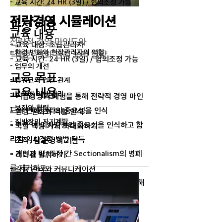
- 교육 시간: 24 HR (3일) / 협의조정 가능
​전략경영 시뮬레이션
과정 개요
교육 내용
전략적 경영 마인드와
- 교육 대상: 초급관리자
- 환경 변화와 현장관리자의 역할
탁월한 변화 관리 능력 함양
- 교육 시간: 24 HR (3일) / 협의조정 가능
- 업무의 개선
교육 목표
- 팀워크와 인간 관계
교육 내용
- 목표에 의한 관리
- 기업경영의 체험을 통해 전략적 경영 마인
- 보좌와 협력
드와 변화 관리의 중요성을 인식
- 환경 변화와 역할 인식
- 직반장의 자기계발
- 조직 내 의사결정의 중요성을 인식하고 합
- 역할 역량 가치 극대화하기
리적 의사결정 방법 터득
- 조직, 팀 운영의 기본
- 개인과 팀, 조직 간 Sectionalism의 병폐
- 리더십 발휘하기
를 제거하고
- 갈등 관리와 커뮤니케이션
소통과 협력을 통한 성과창출의 경험을 통해
- 탁월한 관리자가 되기 위하여
상호이해와
협력의 중요성 인식