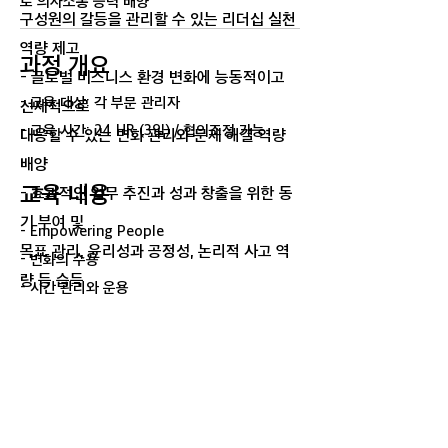
로 의사소통 능력 배양
구성원의 갈등을 관리할 수 있는 리더십 실천
역량 제고
과정 개요
- 글로벌 비즈니스 환경 변화에 능동적이고
- 교육 대상: 각 부문 관리자
선제적으로
- 교육 시간: 24 HR (3일) / 협의조정 가능
대응할 수 있는 변화 관리와 문제 해결 역량
배양
교육 내용
- 효과적인 업무 추진과 성과 창출을 위한 동
기 부여 및
- Empowering People
목표 관리, 윤리성과 공정성, 논리적 사고 역
- 변화의 수용
량 등 습득
- 시간 관리와 운용
- 자아 극복과 자기 완성
과정 개요
- 리더십의 최적 모델
- 커뮤니케이션과 사고
- 교육 대상: 팀, 부서 단위 관리자
- 관리와 고객 감동
- 교육 시간: 24 HR (3일) / 협의조정 가능
- 혁신과 창조