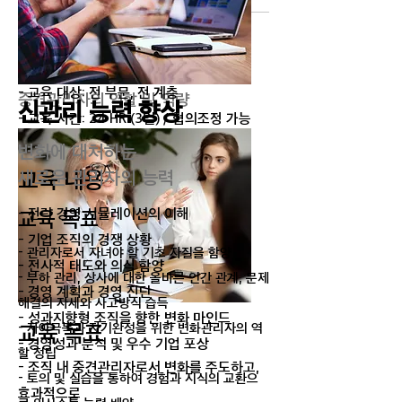
중견관리자 능력 향상
과정 개요
변화를 주도하고 갈등을 관리하는
- 교육 대상: 전 부문, 전 계층
중견관리자의 역할 및 역량
​신관리 능력 향상
- 교육 시간: 24 HR (3일) / 협의조정 가능
변화에 대처하는
교육 내용
새로운 관리자의 능력
- 전략 경영 시뮬레이션의 이해
교육 목표
- 기업 조직의 경쟁 상황
- 관리자로서 자녀야 할 기초 자질을 함양
- 전사적 태도와 의식 함양
- 부하 관리, 상사에 대한 올바른 인간 관계, 문제
- 경영 계획과 경영 진단
해결의 자세와 사고방식 습득
- 성과지향형 조직을 향한 변화 마인드
교육 목표
- 자아극복과 자기완성을 위한 변화관리자의 역
- 경영성과 분석 및 우수 기업 포상
할 정립
- 조직 내 중견관리자로서 변화를 주도하고,
- 토의 및 실습을 통하여 경험과 지식의 교환으
효과적으로