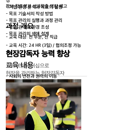
성
정보 창조력과 성과창출 역량 제고
- 기업 환경 분석과 목표의 설정
- 목표 기술서의 작성 방법
- 목표 관리의 실행과 과정 관리
과정 개요
- 목표 관리의 환경 조성
- 목표 관리의 생애 설계
- 교육 대상: 전 부문, 전 직급
- 교육 시간: 24 HR (3일) / 협의조정 가능
현장감독자 능력 향상
교육 내용
효과적인 리더십으로
​현장을 관리하는 현장감독자
- 사회의 변천과 권력의 이동
- 정보 창조력과 정보 기술의 실제
- 시간의 의미와 중요성
- 시간 방해 요인 분석
- 방해의 차단과 변화의 시작
- 새로운 습관의 창조