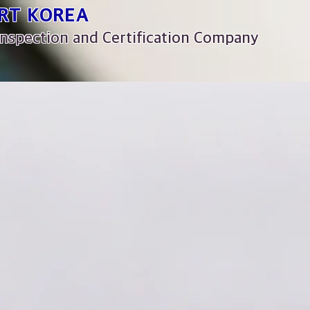
RT KOREA
nspection and Certification Company